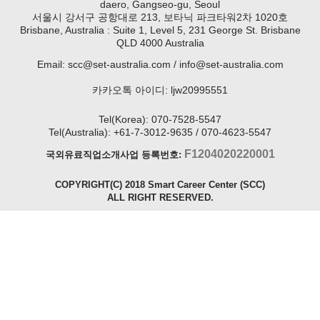
daero, Gangseo-gu, Seoul
서울시 강서구 공항대로 213, 보타닉 파크타워2차 1020호
Brisbane, Australia : Suite 1, Level 5, 231 George St. Brisbane
QLD 4000 Australia
Email: scc@set-australia.com / info@set-australia.com
카카오톡 아이디: ljw20995551
Tel(Korea): 070-7528-5547
Tel(Australia): +61-7-3012-9635 / 070-4623-5547
F1204020220001
국외유료직업소개사업 등록번호:
COPYRIGHT(C) 2018 Smart Career Center (SCC)
ALL RIGHT RESERVED.