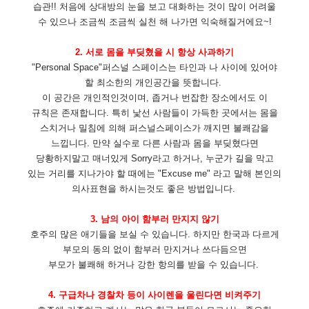
습관!! 처음에 상대방의 눈을 보고 대화하는 것이 많이 어려울
수 있으나 조금씩 조금씩 실천 해 나가면 익숙해질거에요~!
2.
서로 몸을 부딪혔을 시 항상 사과하기
"Personal Space"퍼스널 스페이스는 타인과 나 사이에 있어야
할 최소한의 개인공간을 뜻합니다.
이 공간은 개인적인것이며, 좁거나 번잡한 장소에서도 이
규칙은 존재합니다. 특히 낯선 사람들이 가득한 곳에서는 몸을
스치거나 밀침에 의해 퍼스널스페이스가 깨지면 불쾌감을
느낍니다. 만약 실수로 다른 사람과 몸을 부딪혔다면
당황하지말고 매너있게 Sorry라고 하거나, 누군가 길을 막고
있는 거리를 지나가야 할 때에는 "Excuse me" 라고 말해 본인의
의사표현을 하시는것도 좋은 방법입니다.
3. 남의 아이 함부러 만지지 않기
호주의 많은 애기들을 보실 수 있습니다. 하지만 한국과 다르게
부모의 동의 없이 함부러
만지거나 쓰다듬으면
부모가 불쾌해 하거나 강한 항의를 받을 수 있습니다.
4. 구급차나 경찰차 등이 사이렌을 울린다면 비켜주기